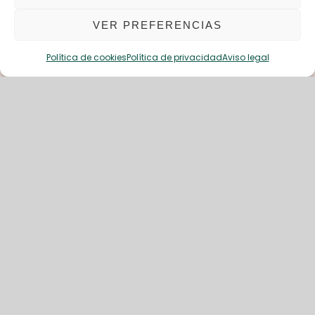
VER PREFERENCIAS
Política de cookies
Política de privacidad
Aviso legal
MÚSICA, VIDA,
DIVERSIÓN
Aetas Música es un proyecto
dedicado a la enseñanza y
estimulación musical desde los
primeros meses de vida.